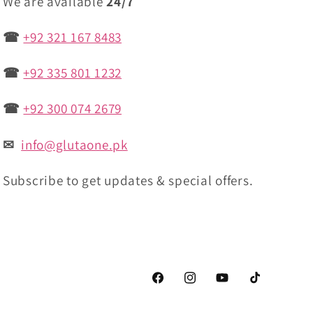
We are available
24/7
☎
+92 321 167 8483
☎
+92 335 801 1232
☎
+92 300 074 2679
✉
info@glutaone.pk
Subscribe to get updates & special offers.
Facebook
Instagram
YouTube
TikTok