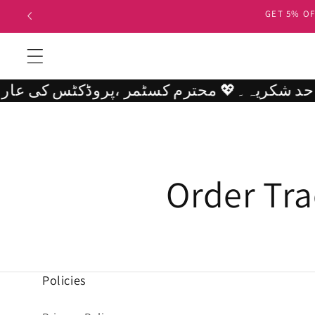
Skip to
GET 5% OFF
content
محترم کسٹمر ،پروڈکٹس کی عارضی کمی یا کورئیر سروس کی وجہ سے اگر آپ کا پارسل معمول سے کچھ دیر سے ڈیلیور ہو تو ہم اس تاخیر پر دل سے معذرت خواہ ہیں۔آپ کے صبر، اعتماد اور تعاون کا بے حد شکریہ۔ 💖
Order Tr
Policies