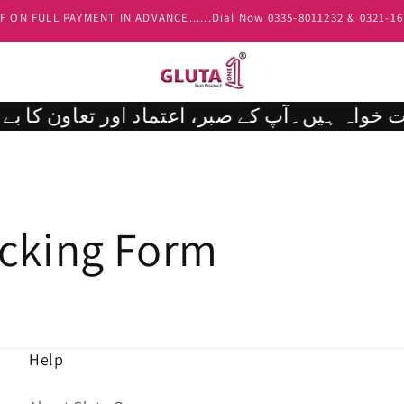
 ON FULL PAYMENT IN ADVANCE......Dial Now 0335-8011232 & 0321-1
acking Form
Help