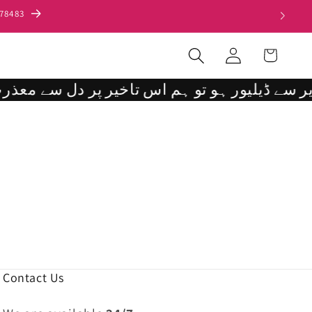
678483
Log
Cart
in
Contact Us