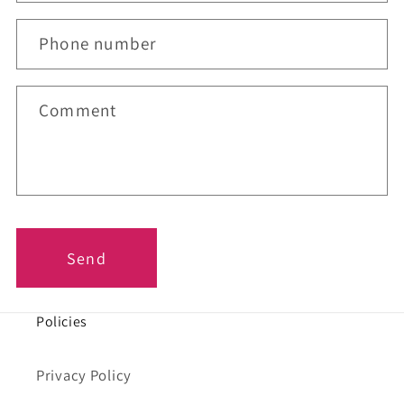
c
t
Phone number
f
o
r
Comment
m
Send
Policies
Privacy Policy